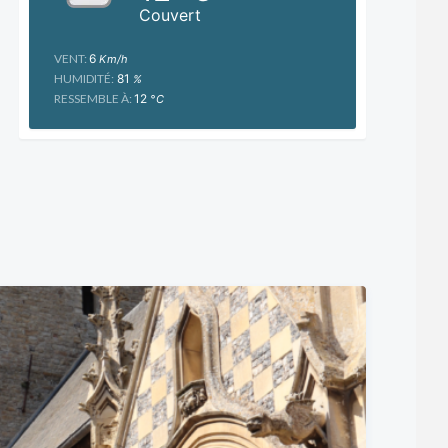
Couvert
VENT:
6
Km/h
HUMIDITÉ:
81
%
RESSEMBLE À:
12
°C