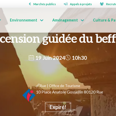
Marchés publics
Appels à projets
Recrut
Environnement
Aménagement
Culture & Pa
cension guidée du beff
19 Juin 2024
10h30
Rue | Office de Tourisme
10 Place Anatole Gossellin 80120 Rue
Expiré!