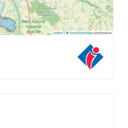
Leaflet
| ©
OpenStreetMap
contributors