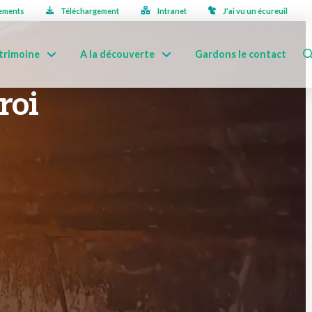
ements
Téléchargement
Intranet
J’ai vu un écureuil
trimoine
A la découverte
Gardons le contact
roi