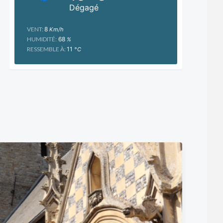
Dégagé
VENT:
8
Km/h
HUMIDITÉ:
68
%
RESSEMBLE À:
11
°C