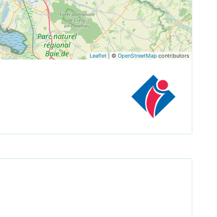
Leaflet
| ©
OpenStreetMap
contributors