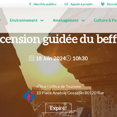
Marchés publics
Appels à projets
Recrut
Environnement
Aménagement
Culture & Pa
cension guidée du beff
18 Juin 2024
10h30
Rue | Office de Tourisme
10 Place Anatole Gossellin 80120 Rue
Expiré!