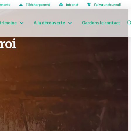
ements
Téléchargement
Intranet
J’ai vu un écureuil
trimoine
A la découverte
Gardons le contact
roi