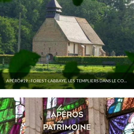
APÉRO#19 : FOREST-L’ABBAYE, LES TEMPLIERS DANS LE COMTÉ DU PONTHIEU