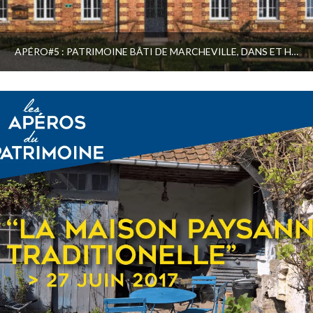
APÉRO#5 : PATRIMOINE BÂTI DE MARCHEVILLE, DANS ET HORS LES MURS