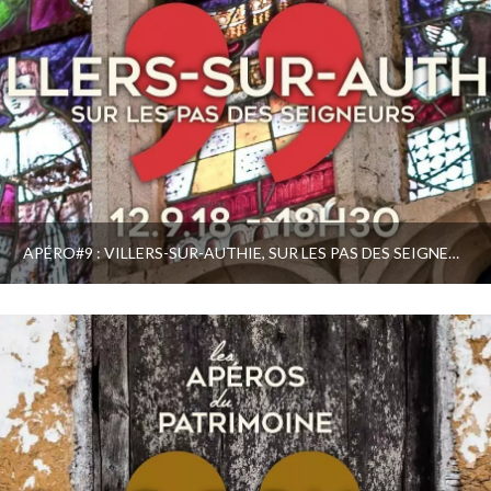
APÉRO#9 : VILLERS-SUR-AUTHIE, SUR LES PAS DES SEIGNEURS DU VILLAGE