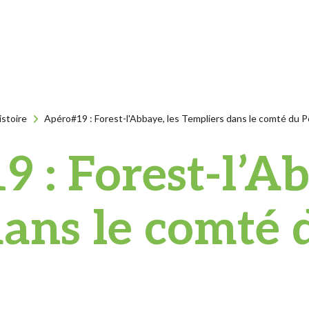
istoire
Apéro#19 : Forest-l'Abbaye, les Templiers dans le comté du 
 : Forest-l’Ab
dans le comté 