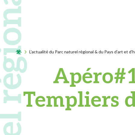
Acceuil
L'actualité du Parc naturel régional & du Pays d'art et d'h
Apéro#19
Templiers 