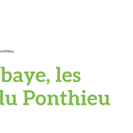
Ponthieu
baye, les
du Ponthieu