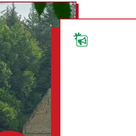
Court résumé
Les Templiers : deux mots
légendes qui font travaill
réellement ces chevaliers ?
d’importance ont-ils joué
brusquement de leur piéde
Graal ? Des neuf soldats
présents en Europe et en O
vous conter l’histoire des
apprendrez pourquoi ils s’