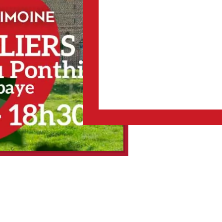
dès les premières années d
Commanderie de Forest l’Ab
D’ailleurs, l’église de la N
siècle pour abriter des rel
encore en son chœur des si
moyenâgeuse aux traces en
soldats étaient bien actifs