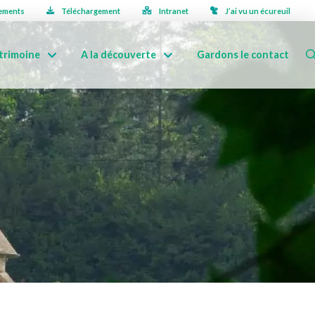
ements
Téléchargement
Intranet
J’ai vu un écureuil
trimoine
A la découverte
Gardons le contact