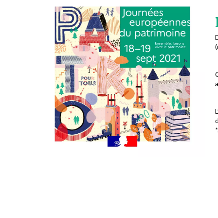
D
(
C
a
d
*