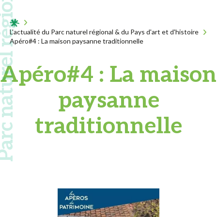
 naturel régional
Acceuil
L'actualité du Parc naturel régional & du Pays d'art et d'histoire
Apéro#4 : La maison paysanne traditionnelle
Apéro#4 : La maison
paysanne
traditionnelle