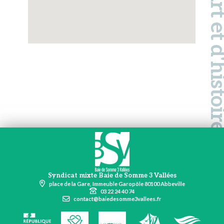
Pays d'art et d'hi
Syndicat mixte Baie de Somme 3 Vallées
place de la Gare, Immeuble Garopôle 80100 Abbeville
03 22 24 40 74
contact@baiedesomme3vallees.fr