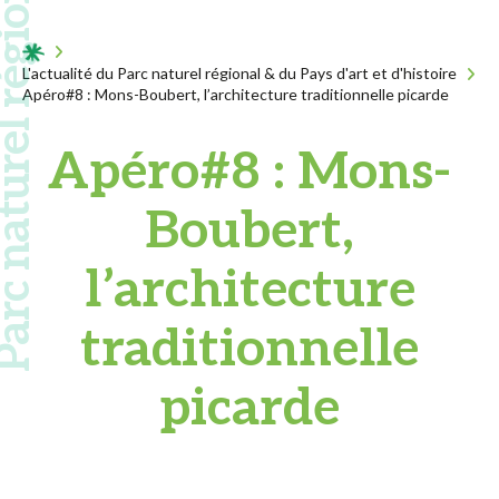
 naturel régional
Acceuil
L'actualité du Parc naturel régional & du Pays d'art et d'histoire
Apéro#8 : Mons-Boubert, l’architecture traditionnelle picarde
Apéro#8 : Mons-
Boubert,
l’architecture
traditionnelle
picarde