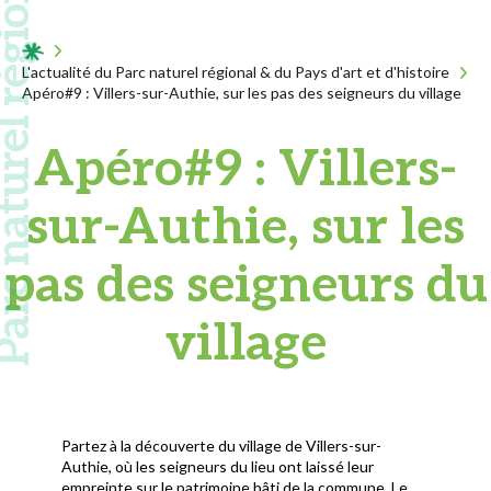
 naturel régional
Acceuil
L'actualité du Parc naturel régional & du Pays d'art et d'histoire
Apéro#9 : Villers-sur-Authie, sur les pas des seigneurs du village
Apéro#9 : Villers-
sur-Authie, sur les
pas des seigneurs du
village
Partez à la découverte du village de Villers-sur-
Authie, où les seigneurs du lieu ont laissé leur
empreinte sur le patrimoine bâti de la commune. Le