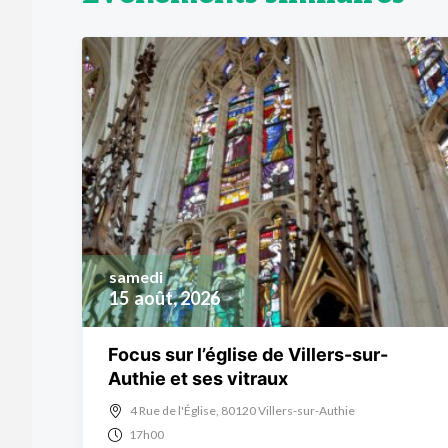
samedi
15
août, 2026
Focus sur l’église de Villers-sur-
Authie et ses vitraux
4 Rue de l'Église, 80120 Villers-sur-Authie
17h00