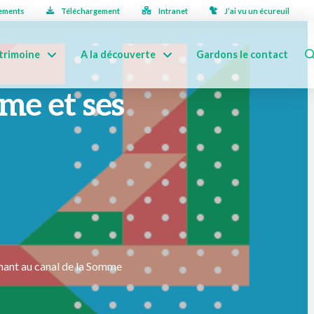
ements
Téléchargement
Intranet
J’ai vu un écureuil
trimoine
A la découverte
Gardons le contact
mme et ses
nant au canal de la Somme