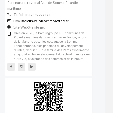
Parc naturel régional Baie de Somme Picardie
maritime
Téléphone
09 70 20 14 14
Email
bonjour@baiedesomme3vallees.fr
Site Web
Site internet
Créé en 2020, le Parc regroupe 135 communes de
Picardie maritime dans les Hauts-de-France, le long
de la Manche et sur les coteaux de la Somme.
Fonctionnant sur les principes du développement
durable, depuis 1967 la famille des Parcs expérimente
au quotidien le développement durable et invente une
autre vie, plus proche des hommes et de la nature.