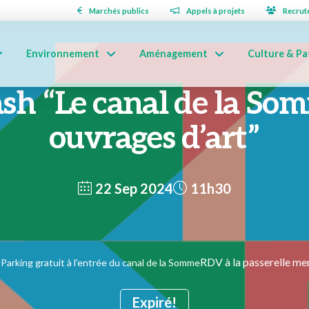
Marchés publics
Appels à projets
Recrut
Environnement
Aménagement
Culture & Pa
ash “Le canal de la So
ouvrages d’art”
22 Sep 2024
11h30
RDV à la passerelle me
Parking gratuit à l'entrée du canal de la Somme
Expiré!