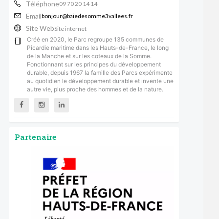
Téléphone
09 70 20 14 14
Email
bonjour@baiedesomme3vallees.fr
Site Web
Site internet
Créé en 2020, le Parc regroupe 135 communes de
Picardie maritime dans les Hauts-de-France, le long
de la Manche et sur les coteaux de la Somme.
Fonctionnant sur les principes du développement
durable, depuis 1967 la famille des Parcs expérimente
au quotidien le développement durable et invente une
autre vie, plus proche des hommes et de la nature.
Partenaire