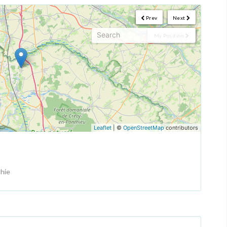
Prev
Next
My Position
Leaflet
| ©
OpenStreetMap
contributors
thie