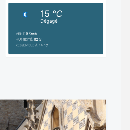
15
°C
Dégagé
VENT:
9
Km/h
HUMIDITÉ:
82
%
RESSEMBLE À:
14
°C