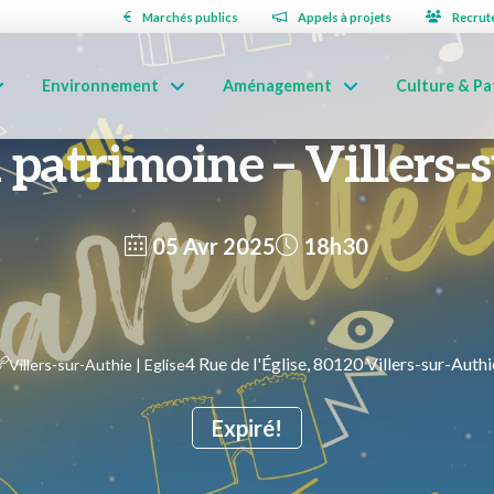
Marchés publics
Appels à projets
Recrut
Environnement
Aménagement
Culture & Pa
u patrimoine – Villers-
05 Avr 2025
18h30
4 Rue de l'Église, 80120 Villers-sur-Authi
Villers-sur-Authie | Eglise
Expiré!