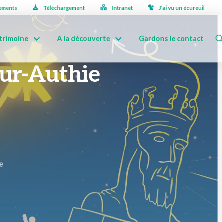
ements
Téléchargement
Intranet
J’ai vu un écureuil
trimoine
A la découverte
Gardons le contact
sur-Authie
e