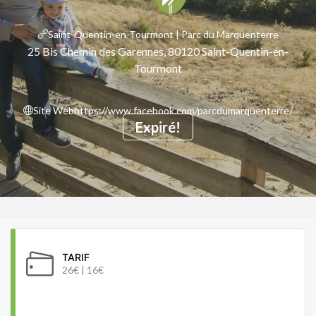
Saint-Quentin-en-Tourmont | Parc du Marquenterre
25 Bis Chemin des Garennes, 80120 Saint-Quentin-en-
Tourmont
Site Web
https://www.facebook.com/parcdumarquenterre/
Expiré!
TARIF
26€ | 16€