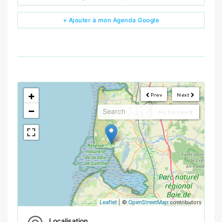
+ Ajouter à mon Agenda Google
<!--
-->
+
Prev
Next
−
My Position
Leaflet
| ©
OpenStreetMap
contributors
Localisation