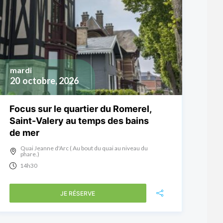
mardi
20
octobre, 2026
Focus sur le quartier du Romerel,
Saint-Valery au temps des bains
de mer
Quai Jeanne d'Arc ( Au bout du quai au niveau du
phare.)
14h30
JE RÉSERVE