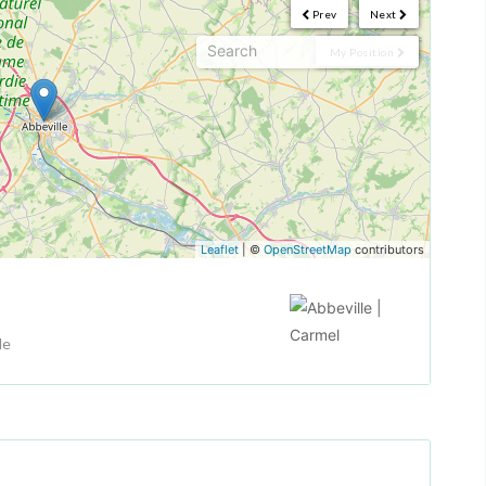
Prev
Next
My Position
Leaflet
| ©
OpenStreetMap
contributors
le