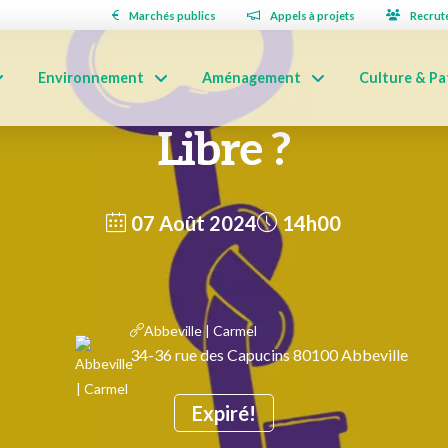
Marchés publics
Appels à projets
Recrut
Environnement
Aménagement
Culture & Pa
Libre ?
07 Août 2024
14h00
Abbeville | Carmel
34-36 rue des Capucins 80100 Abbeville
Expiré!