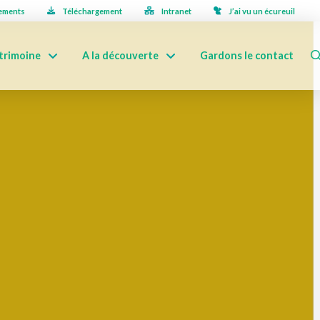
ements
Téléchargement
Intranet
J’ai vu un écureuil
trimoine
A la découverte
Gardons le contact