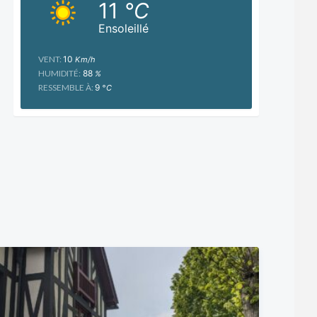
11
°C
Ensoleillé
VENT:
10
Km/h
HUMIDITÉ:
88
%
RESSEMBLE À:
9
°C