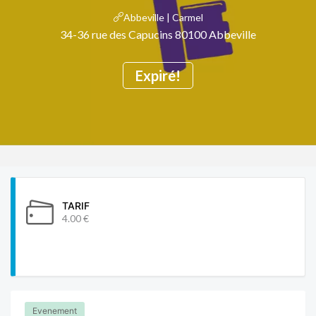
Abbeville | Carmel
34-36 rue des Capucins 80100 Abbeville
Expiré!
TARIF
4.00 €
Evenement