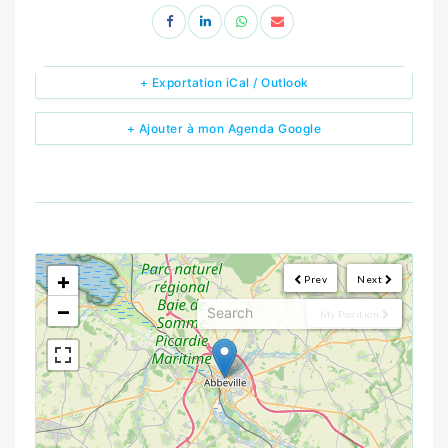
+ Exportation iCal / Outlook
+ Ajouter à mon Agenda Google
<!--
-->
+
Prev
Next
−
My Position