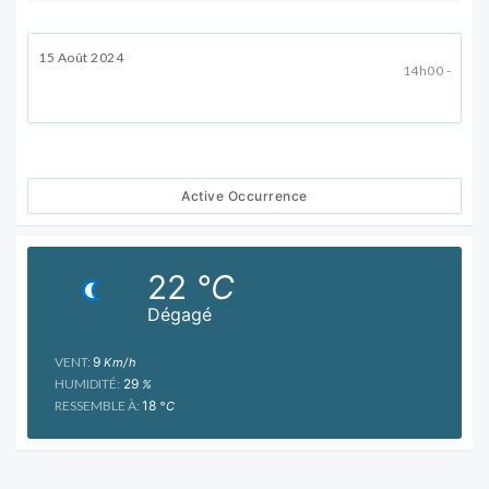
15 Août 2024
14h00 -
Active Occurrence
22
°C
Dégagé
VENT:
9
Km/h
HUMIDITÉ:
29
%
RESSEMBLE À:
18
°C