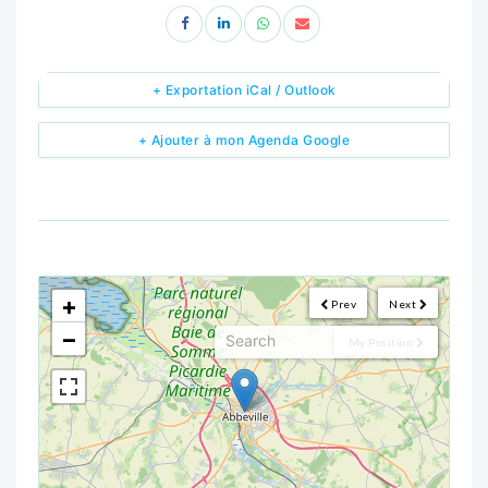
+ Exportation iCal / Outlook
+ Ajouter à mon Agenda Google
<!--
-->
+
Prev
Next
−
My Position