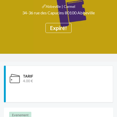
Abbeville | Carmel
34-36 rue des Capucins 80100 Abbeville
Expiré!
TARIF
4.00 €
Evenement