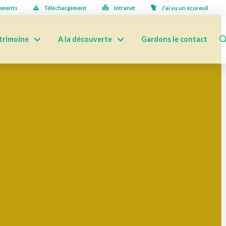
ements
Téléchargement
Intranet
J’ai vu un écureuil
trimoine
A la découverte
Gardons le contact