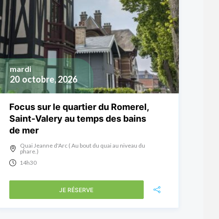
mardi
20
octobre, 2026
Focus sur le quartier du Romerel,
Saint-Valery au temps des bains
de mer
Quai Jeanne d'Arc ( Au bout du quai au niveau du
phare.)
14h30
JE RÉSERVE