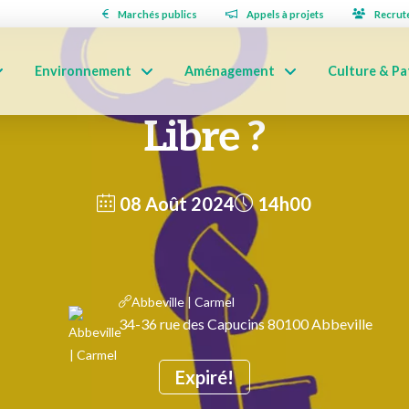
Marchés publics
Appels à projets
Recrut
Environnement
Aménagement
Culture & Pa
Libre ?
08 Août 2024
14h00
Abbeville | Carmel
34-36 rue des Capucins 80100 Abbeville
Expiré!