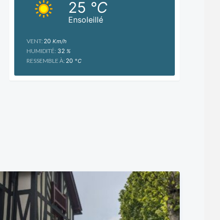
25
°C
Ensoleillé
VENT:
20
Km/h
HUMIDITÉ:
32
%
RESSEMBLE À:
20
°C