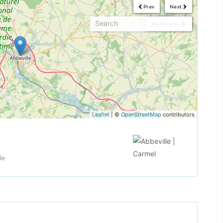
Prev
Next
My Position
Leaflet
| ©
OpenStreetMap
contributors
le