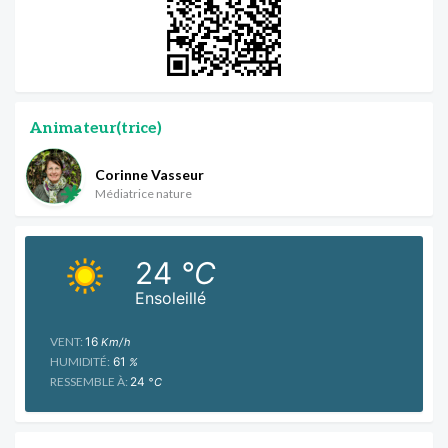
Animateur(trice)
Corinne Vasseur
Médiatrice nature
24
°C
Ensoleillé
VENT:
16
Km/h
HUMIDITÉ:
61
%
RESSEMBLE À:
24
°C