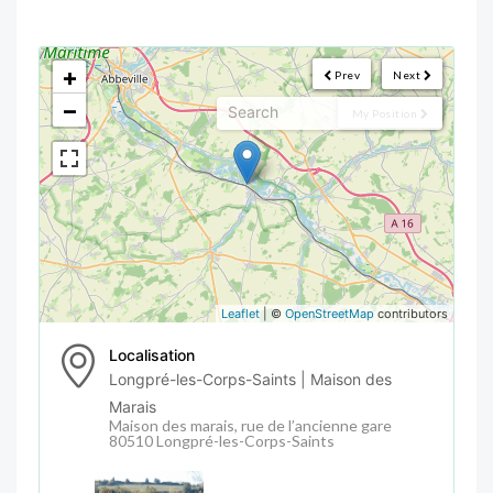
<!--
-->
+
Prev
Next
−
My Position
Leaflet
| ©
OpenStreetMap
contributors
Localisation
Longpré-les-Corps-Saints | Maison des
Marais
Maison des marais, rue de l’ancienne gare
80510 Longpré-les-Corps-Saints