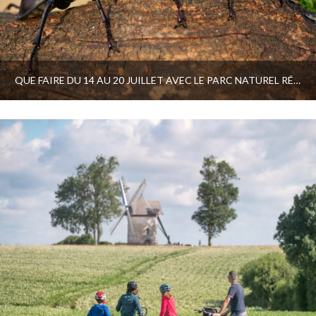
QUE FAIRE DU 14 AU 20 JUILLET AVEC LE PARC NATUREL RÉGIONAL ET LE PAYS D’ART ET D’HISTOIRE