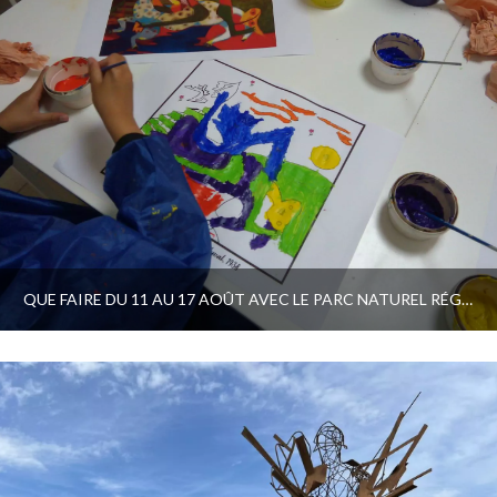
QUE FAIRE DU 11 AU 17 AOÛT AVEC LE PARC NATUREL RÉGIONAL ET LE PAYS D’ART ET D’HISTOIRE