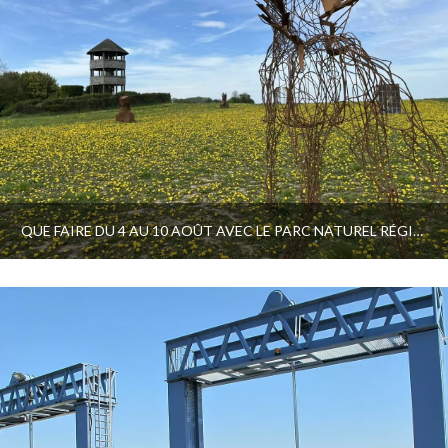
QUE FAIRE DU 4 AU 10 AOÛT AVEC LE PARC NATUREL RÉGIONAL ET LE PAYS D’ART ET D’HISTOIRE