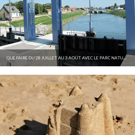
QUE FAIRE DU 28 JUILLET AU 3 AOÛT AVEC LE PARC NATUREL RÉGIONAL ET LE PAYS D’ART ET D’HISTOIRE