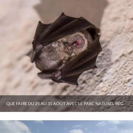
QUE FAIRE DU 25 AU 31 AOÛT AVEC LE PARC NATUREL RÉGIONAL ET LE PAYS D’ART ET D’HISTOIRE