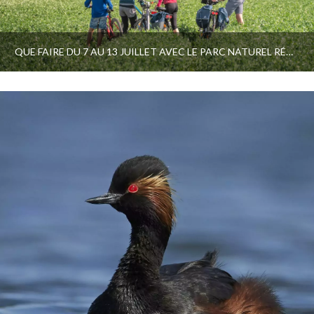
QUE FAIRE DU 7 AU 13 JUILLET AVEC LE PARC NATUREL RÉGIONAL ET LE PAYS D’ART ET D’HISTOIRE