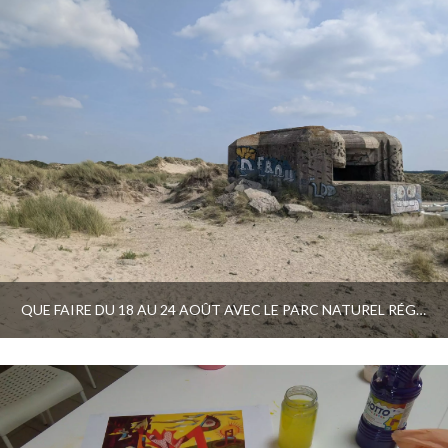
QUE FAIRE DU 18 AU 24 AOÛT AVEC LE PARC NATUREL RÉGIONAL ET LE PAYS D’ART ET D’HISTOIRE