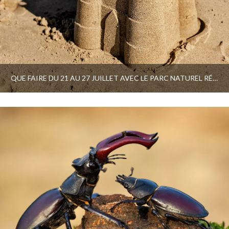
QUE FAIRE DU 21 AU 27 JUILLET AVEC LE PARC NATUREL RÉGIONAL ET LE PAYS D’ART ET D’HISTOIRE