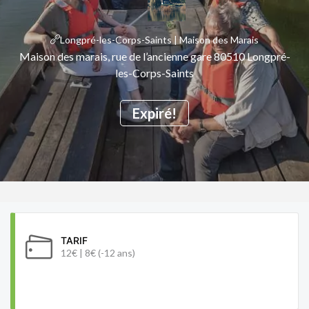
Longpré-les-Corps-Saints | Maison des Marais
Maison des marais, rue de l’ancienne gare 80510 Longpré-
les-Corps-Saints
Expiré!
TARIF
12€ | 8€ (-12 ans)