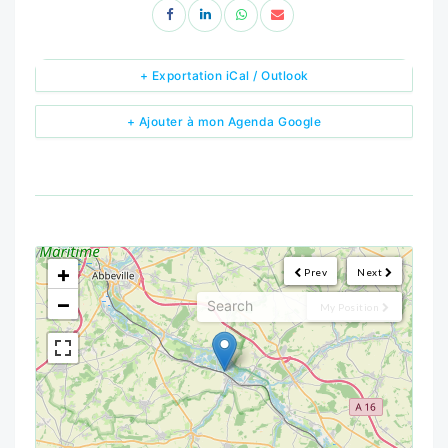
+ Exportation iCal / Outlook
+ Ajouter à mon Agenda Google
<!--
-->
+
Prev
Next
−
My Position