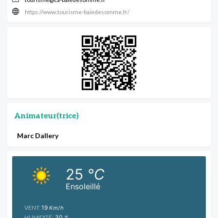
https://www.tourisme-baiedesomme.fr/
Animateur(trice)
Marc Dallery
25
°C
Ensoleillé
VENT:
19
Km/h
HUMIDITÉ:
30
%