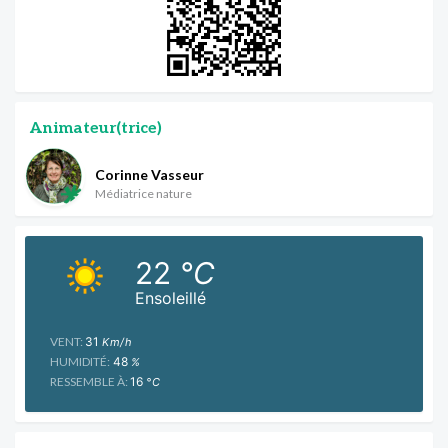
Animateur(trice)
Corinne Vasseur
Médiatrice nature
22
°C
Ensoleillé
VENT:
31
Km/h
HUMIDITÉ:
48
%
RESSEMBLE À:
16
°C