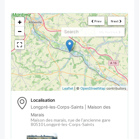
<!--
-->
+
Prev
Next
−
My Position
Leaflet
| ©
OpenStreetMap
contributors
Localisation
Longpré-les-Corps-Saints | Maison des
Marais
Maison des marais, rue de l’ancienne gare
80510 Longpré-les-Corps-Saints