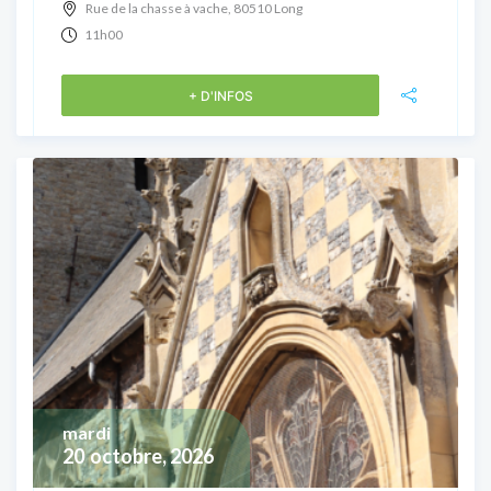
Rue de la chasse à vache, 80510 Long
11h00
+ D'INFOS
mardi
20
octobre, 2026