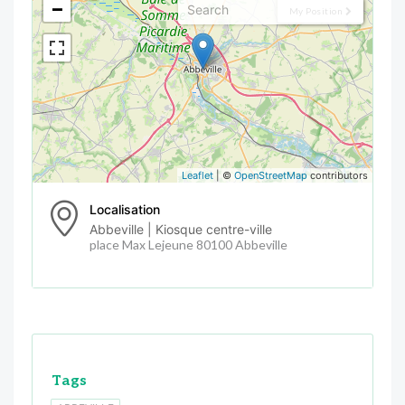
−
My Position
Leaflet
| ©
OpenStreetMap
contributors
Localisation
Abbeville | Kiosque centre-ville
place Max Lejeune 80100 Abbeville
Tags