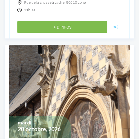
Rue de la chasse à vache, 80510 Long
11h00
+ D'INFOS
mardi
20
octobre, 2026