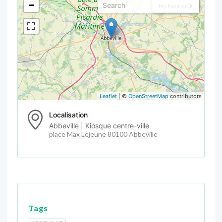
−
My Position
Leaflet
| ©
OpenStreetMap
contributors
Localisation
Abbeville | Kiosque centre-ville
place Max Lejeune 80100 Abbeville
Tags