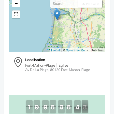
−
My Position
Leaflet
| ©
OpenStreetMap
contributors
Localisation
Fort-Mahon-Plage | Eglise
Av De La Plage, 80120 Fort-Mahon-Plage
1
1
1
1
9
9
0
0
9
9
0
0
6
6
5
5
4
4
3
3
6
6
5
5
4
4
5
6
7
7