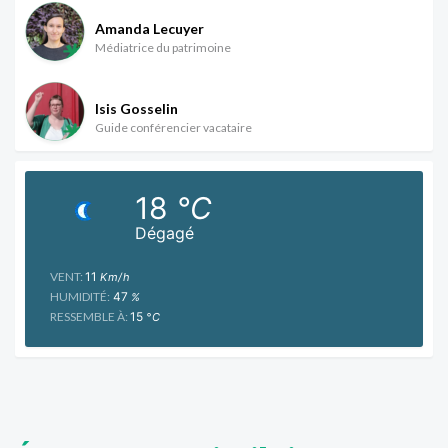
Amanda Lecuyer
Médiatrice du patrimoine
Isis Gosselin
Guide conférencier vacataire
18
°C
Dégagé
VENT:
11
Km/h
HUMIDITÉ:
47
%
RESSEMBLE À:
15
°C