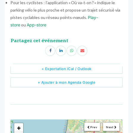
Pour les cyclistes : l’application « Où va‑t‑on ? » indique le
parking vélo le plus proche et propose un trajet sécurisé via
pistes cyclables ou réseau points‑nœuds.
Play-
store
ou
App-store
Partagez cet événement
+ Exportation iCal / Outlook
+ Ajouter à mon Agenda Google
<!--
-->
+
Prev
Next