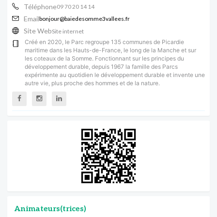
Téléphone
09 70 20 14 14
Email
bonjour@baiedesomme3vallees.fr
Site Web
Site internet
Créé en 2020, le Parc regroupe 135 communes de Picardie
maritime dans les Hauts-de-France, le long de la Manche et sur
les coteaux de la Somme. Fonctionnant sur les principes du
développement durable, depuis 1967 la famille des Parcs
expérimente au quotidien le développement durable et invente une
autre vie, plus proche des hommes et de la nature.
Animateurs(trices)