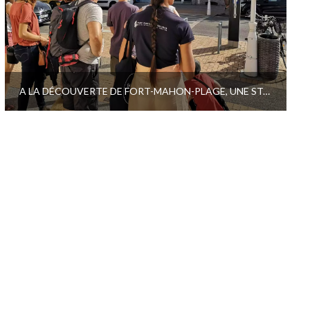
A LA DÉCOUVERTE DE FORT-MAHON-PLAGE, UNE STATION BALNÉAIRE CENTENAIRE