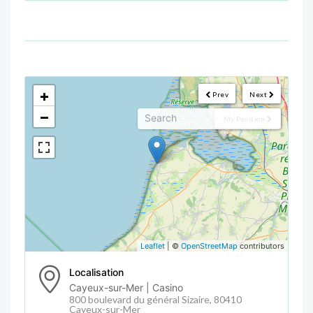
<!--
-->
+
Prev
Next
−
My Position
Leaflet
| ©
OpenStreetMap
contributors
Localisation
Cayeux-sur-Mer | Casino
800 boulevard du général Sizaire, 80410
Cayeux-sur-Mer