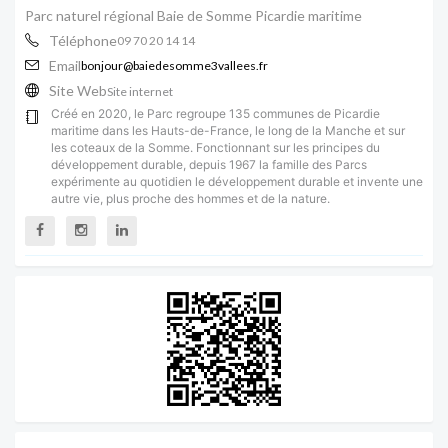
Parc naturel régional Baie de Somme Picardie maritime
Téléphone
09 70 20 14 14
Email
bonjour@baiedesomme3vallees.fr
Site Web
Site internet
Créé en 2020, le Parc regroupe 135 communes de Picardie
maritime dans les Hauts-de-France, le long de la Manche et sur
les coteaux de la Somme. Fonctionnant sur les principes du
développement durable, depuis 1967 la famille des Parcs
expérimente au quotidien le développement durable et invente une
autre vie, plus proche des hommes et de la nature.