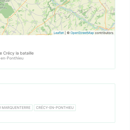
Leaflet
| ©
OpenStreetMap
contributors
 Crécy la bataille
y-en-Ponthieu
U MARQUENTERRE
CRÉCY-EN-PONTHIEU