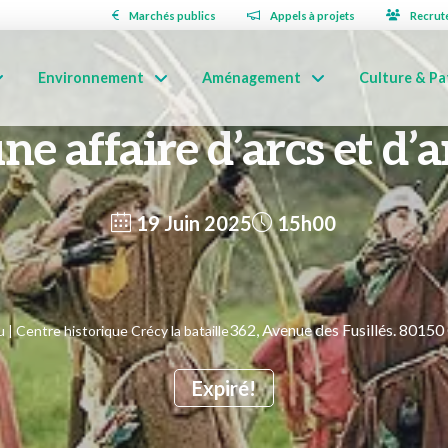
Marchés publics
Appels à projets
Recrut
Environnement
Aménagement
Culture & Pa
ne affaire d’arcs et d’
19 Juin 2025
15h00
362, Avenue des Fusillés. 8015
| Centre historique Crécy la bataille
Expiré!