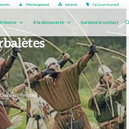
ements
Téléchargement
Intranet
J’ai vu un écureuil
trimoine
A la découverte
Gardons le contact
arbalètes
0 Crécy-en-Ponthieu