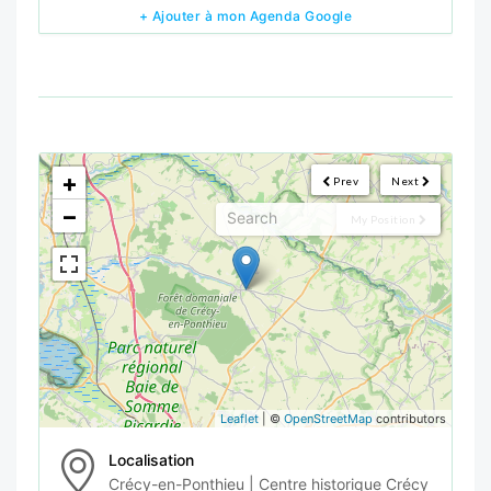
+ Ajouter à mon Agenda Google
<!--
-->
+
Prev
Next
−
My Position
Leaflet
| ©
OpenStreetMap
contributors
Localisation
Crécy-en-Ponthieu | Centre historique Crécy