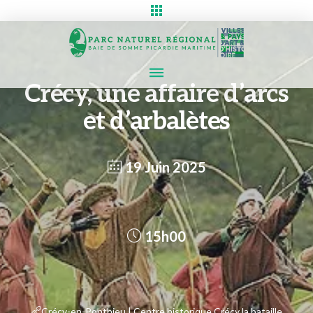
Crécy, une affaire d’arcs
et d’arbalètes
19 Juin 2025
15h00
Crécy-en-Ponthieu | Centre historique Crécy la bataille