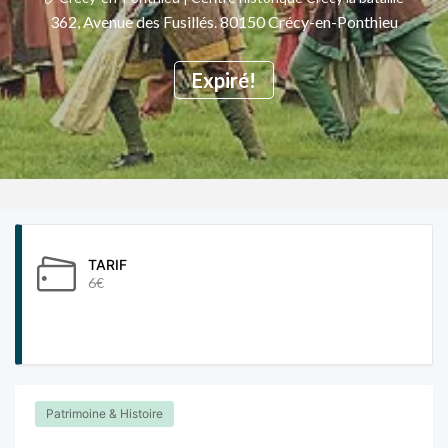
362, Avenue des Fusillés. 80150 Crécy-en-Ponthieu
Expiré!
TARIF
6€
Patrimoine & Histoire