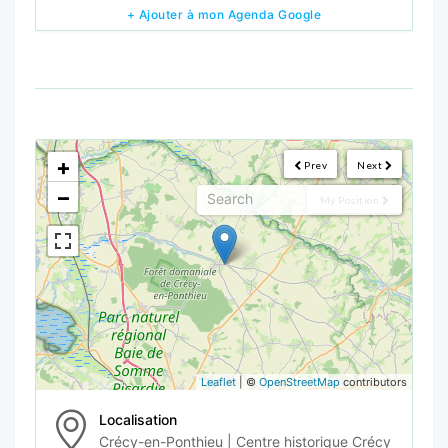
+ Ajouter à mon Agenda Google
<!--
-->
+
Prev
Next
−
My Position
Leaflet
| ©
OpenStreetMap
contributors
Localisation
Crécy-en-Ponthieu | Centre historique Crécy