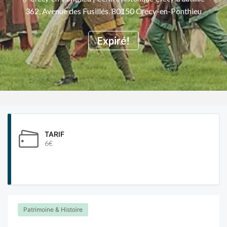
362, Avenue des Fusillés. 80150 Crécy-en-Ponthieu
Expiré!
TARIF
6€
Patrimoine & Histoire