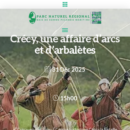
Crécy, une affaire d’arcs
et d’arbalètes
31 Déc 2025
15h00
Crécy-en-Ponthieu | Centre historique Crécy la bataille