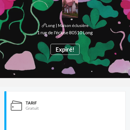
Long | Maison éclusière
1 rue de l'écluse 80510 Long
Expiré!
TARIF
Gratuit