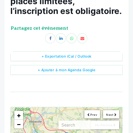
places limitées,
l’inscription est obligatoire.
Partagez cet événement
+ Exportation iCal / Outlook
+ Ajouter à mon Agenda Google
<!--
-->
+
Prev
Next
−
My Position