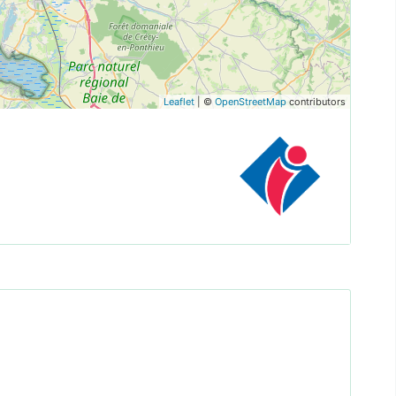
Leaflet
| ©
OpenStreetMap
contributors