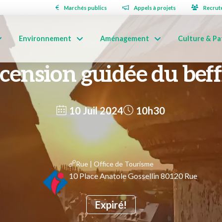
Marchés publics
Appels à projets
Recrut
Environnement
Aménagement
Culture & Pa
cension guidée du beff
10 Juil 2024
10h30
Rue | Office de Tourisme
10 Place Anatole Gossellin 80120 Rue
Expiré!