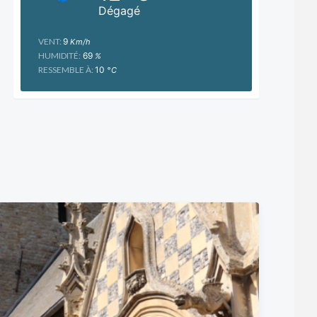
Dégagé
VENT:
9
Km/h
HUMIDITÉ:
69
%
RESSEMBLE À:
10
°C