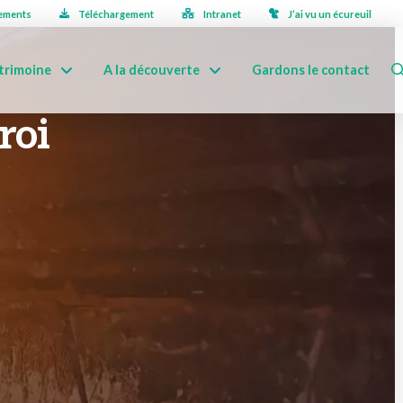
ements
Téléchargement
Intranet
J’ai vu un écureuil
trimoine
A la découverte
Gardons le contact
roi