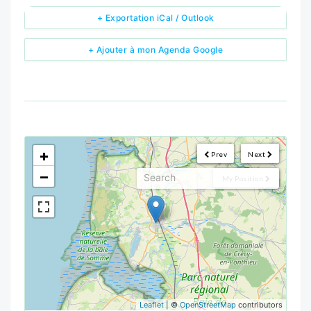
+ Exportation iCal / Outlook
+ Ajouter à mon Agenda Google
<!--
-->
+
Prev
Next
−
My Position
Leaflet
| ©
OpenStreetMap
contributors