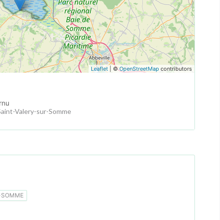
Leaflet
| ©
OpenStreetMap
contributors
rnu
aint-Valery-sur-Somme
R-SOMME