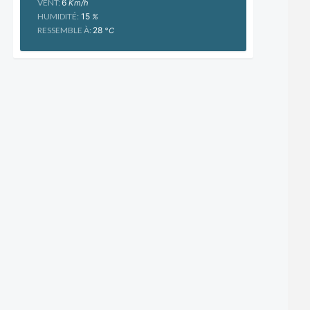
VENT:
6
Km/h
HUMIDITÉ:
15
%
RESSEMBLE À:
28
°C