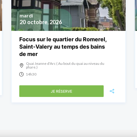
mardi
20
octobre, 2026
Focus sur le quartier du Romerel,
Saint-Valery au temps des bains
de mer
Quai Jeanne d'Arc ( Au bout du quai au niveau du
phare.)
14h30
JE RÉSERVE