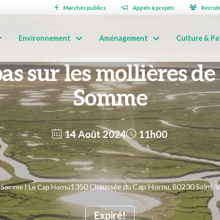
Marchés publics
Appels à projets
Recrut
Environnement
Aménagement
Culture & Pa
as sur les mollières de
Somme
14 Août 2024
11h00
1350 Chaussée du Cap Hornu, 80230 Saint-
r-Somme | Le Cap Hornu
Expiré!