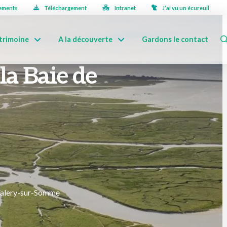
ements
Téléchargement
Intranet
J’ai vu un écureuil
trimoine
A la découverte
Gardons le contact
 la Baie de
Valery-sur-Somme