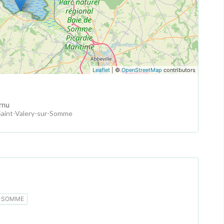
Leaflet
| ©
OpenStreetMap
contributors
rnu
aint-Valery-sur-Somme
R-SOMME