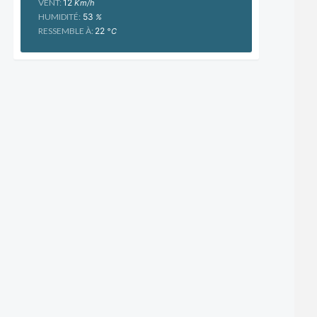
VENT:
12
Km/h
HUMIDITÉ:
53
%
RESSEMBLE À:
22
°C