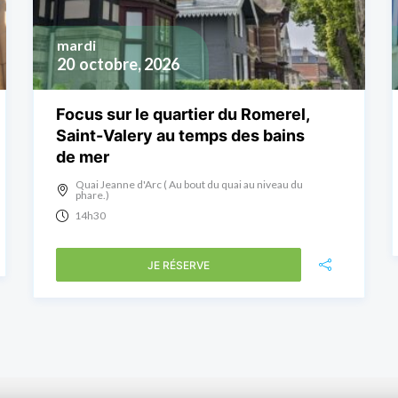
mardi
20
octobre, 2026
Focus sur le quartier du Romerel,
Saint-Valery au temps des bains
de mer
Quai Jeanne d'Arc ( Au bout du quai au niveau du
phare.)
14h30
JE RÉSERVE