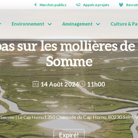
Marchés publics
Appels à projets
Recrut
Environnement
Aménagement
Culture & Pa
as sur les mollières de
Somme
14 Août 2024
11h00
1350 Chaussée du Cap Hornu, 80230 Saint-
r-Somme | Le Cap Hornu
Expiré!