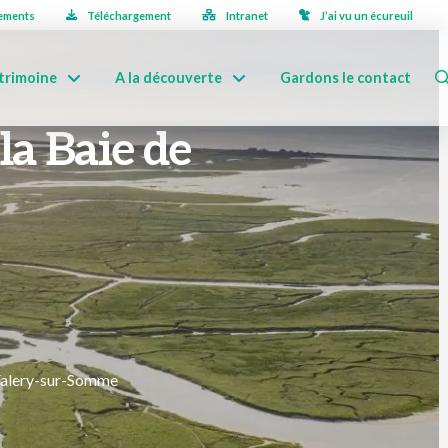
ements
Téléchargement
Intranet
J’ai vu un écureuil
trimoine
A la découverte
Gardons le contact
 la Baie de
Valery-sur-Somme