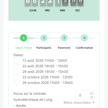
9
9
0
0
6
6
5
5
2
2
1
1
2
2
3
3
1
1
1
1
3
2
2
0
5
5
9
8
9
JOUR
HRS
MIN
SEC
1
2
3
4
Select Ticket
Participants
Paiement
Confirmation
Dates:
13 août 2026 11h00 - 12h00
22 août 2026 14h30 - 15h30
29 août 2026 14h30 - 15h30
22 octobre 2026 11h00 - 12h00
29 octobre 2026 11h00 - 12h00
Focus sur la centrale
hydroélectrique de Long
Billets disponibles:
9
- Adulte