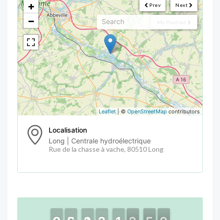
+
Prev
Next
−
My Position
Leaflet
| ©
OpenStreetMap
contributors
Localisation
Long | Centrale hydroélectrique
Rue de la chasse à vache, 80510 Long