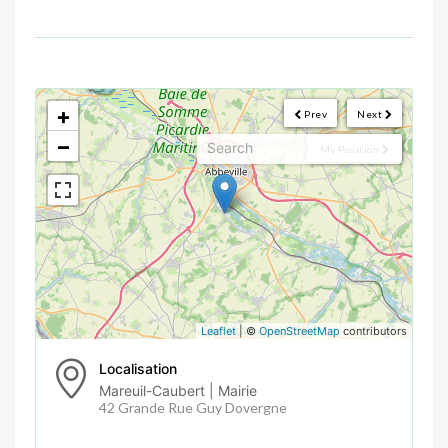
<!--
-->
+
Prev
Next
−
My Position
Leaflet
| ©
OpenStreetMap
contributors
Localisation
Mareuil-Caubert | Mairie
42 Grande Rue Guy Dovergne