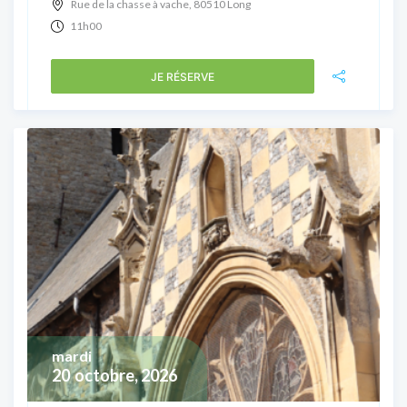
Rue de la chasse à vache, 80510 Long
11h00
JE RÉSERVE
mardi
20
octobre, 2026