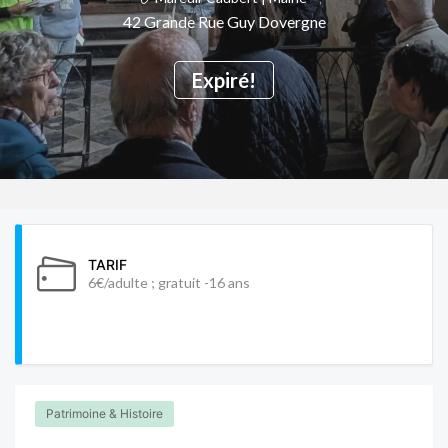
42 Grande Rue Guy Dovergne
Expiré!
TARIF
6€/adulte ; gratuit -16 ans
Patrimoine & Histoire