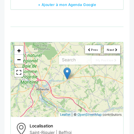
+ Ajouter à mon Agenda Google
<!--
-->
+
Prev
Next
−
My Position
Leaflet
| ©
OpenStreetMap
contributors
Localisation
Saint-Riquier | Beffroi