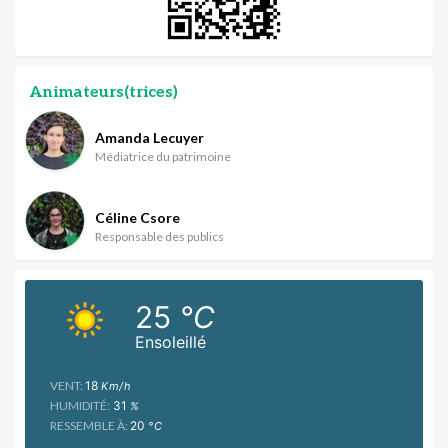
Animateurs(trices)
Amanda Lecuyer
Médiatrice du patrimoine
Céline Csore
Responsable des publics
25
°C
Ensoleillé
VENT:
18
Km/h
HUMIDITÉ:
31
%
RESSEMBLE À:
20
°C