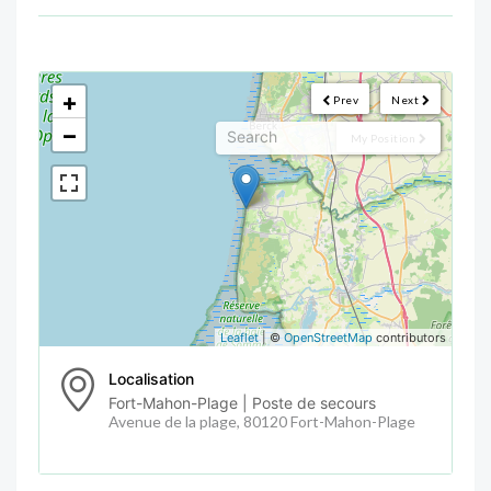
<!--
-->
+
Prev
Next
−
My Position
Leaflet
| ©
OpenStreetMap
contributors
Localisation
Fort-Mahon-Plage | Poste de secours
Avenue de la plage, 80120 Fort-Mahon-Plage