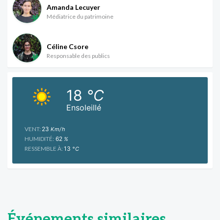
Amanda Lecuyer
Médiatrice du patrimoine
Céline Csore
Responsable des publics
18
°C
Ensoleillé
VENT:
23
Km/h
HUMIDITÉ:
62
%
RESSEMBLE À:
13
°C
Événements similaires