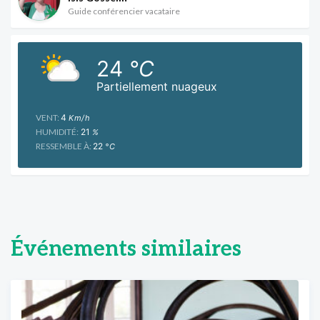
Guide conférencier vacataire
24
°C
Partiellement nuageux
VENT:
4
Km/h
HUMIDITÉ:
21
%
RESSEMBLE À:
22
°C
Événements similaires