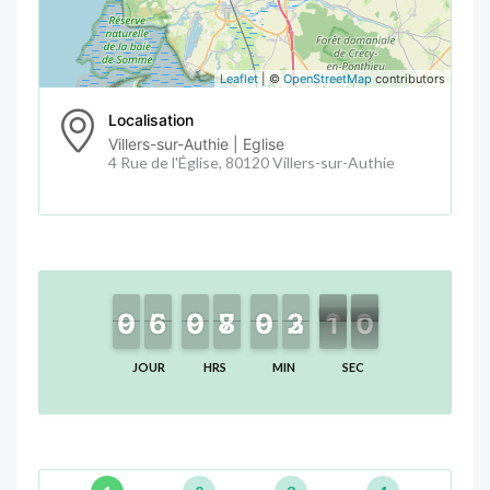
Leaflet
| ©
OpenStreetMap
contributors
Localisation
Villers-sur-Authie | Eglise
4 Rue de l'Église, 80120 Villers-sur-Authie
9
9
0
0
6
6
5
5
9
9
0
0
8
8
7
7
9
9
0
0
2
2
3
3
0
0
1
9
8
9
JOUR
HRS
MIN
SEC