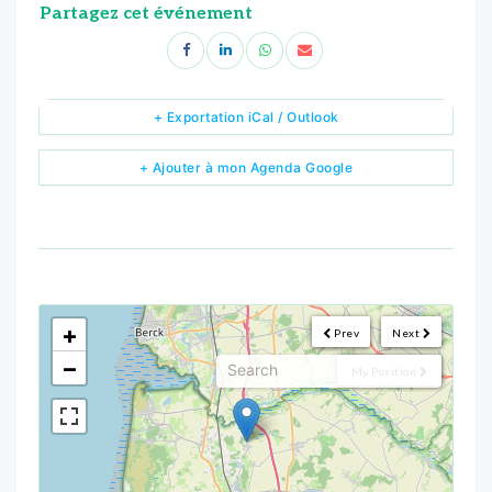
Partagez cet événement
+ Exportation iCal / Outlook
+ Ajouter à mon Agenda Google
<!--
-->
+
Prev
Next
−
My Position