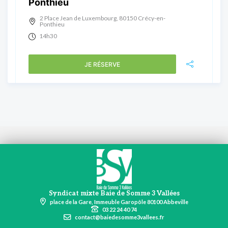
Ponthieu
2 Place Jean de Luxembourg, 80150 Crécy-en-
Ponthieu
14h30
JE RÉSERVE
Syndicat mixte Baie de Somme 3 Vallées
place de la Gare, Immeuble Garopôle 80100 Abbeville
03 22 24 40 74
contact@baiedesomme3vallees.fr