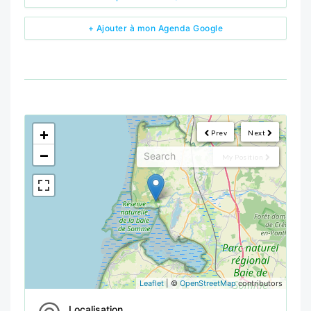
+ Ajouter à mon Agenda Google
<!--
-->
+
Prev
Next
−
My Position
Leaflet
| ©
OpenStreetMap
contributors
Localisation