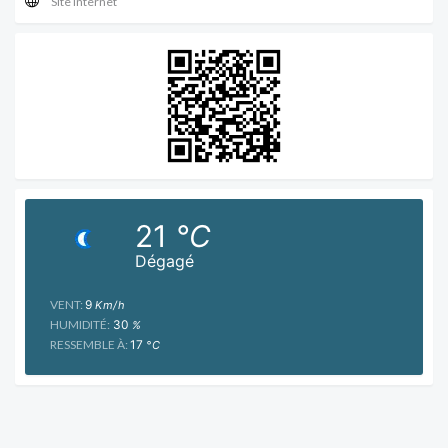
Site internet
21
°C
Dégagé
VENT:
9
Km/h
HUMIDITÉ:
30
%
RESSEMBLE À:
17
°C