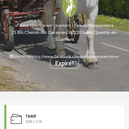
Saint-Quentin-en-Tourmont | Parc du Marquenterre
25 Bis Chemin des Garennes, 80120 Saint-Quentin-en-
Tourmont
Site Web
https://www.facebook.com/parcdumarquenterre/
Expiré!
TARIF
30€ | 25€