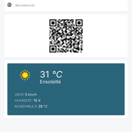
Site internet
31
°C
Ensoleillé
VENT:
5
Km/h
HUMIDITÉ:
16
%
RESSEMBLE À:
28
°C