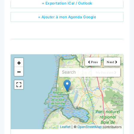
+ Exportation iCal / Outlook
+ Ajouter à mon Agenda Google
<!--
-->
+
Prev
Next
−
My Position
Leaflet
| ©
OpenStreetMap
contributors