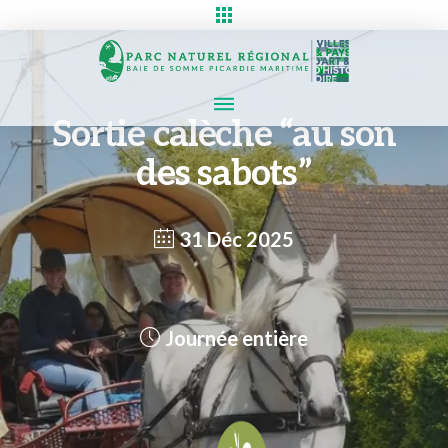
Sortie calèche “au son
des sabots”
31 Déc 2025
Journée entière