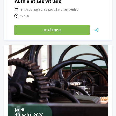
Authie et ses vitraux
4 Rue de l'Église, 80120 Villers-sur-Authie
17h00
JE RÉSERVE
jeudi
13
août, 2026