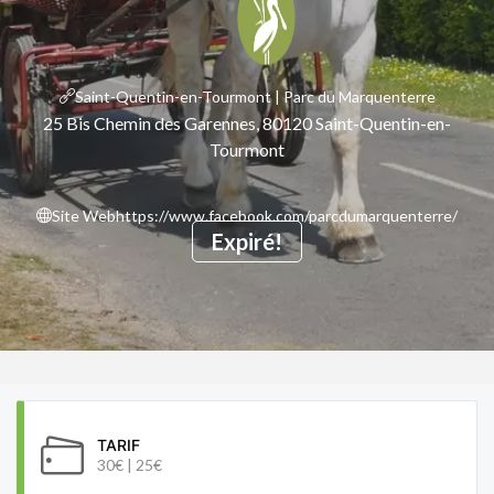
Saint-Quentin-en-Tourmont | Parc du Marquenterre
25 Bis Chemin des Garennes, 80120 Saint-Quentin-en-
Tourmont
Site Web
https://www.facebook.com/parcdumarquenterre/
Expiré!
TARIF
30€ | 25€