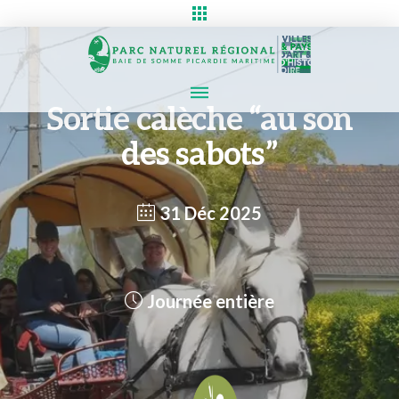
Sortie calèche “au son
des sabots”
31 Déc 2025
Journée entière