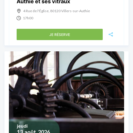
Authie et ses vitraux
4 Rue de l'Église, 80120 Villers-sur-Authie
17h00
JE RÉSERVE
jeudi
13
août, 2026