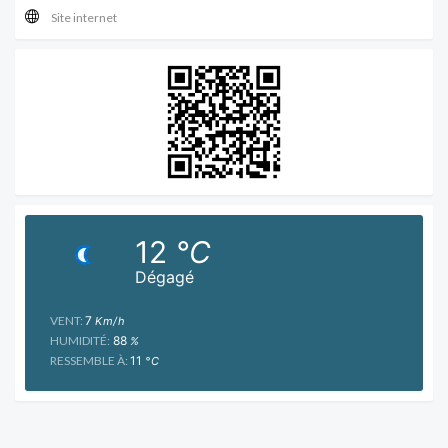
Site internet
12
°C
Dégagé
VENT:
7
Km/h
HUMIDITÉ:
88
%
RESSEMBLE À:
11
°C