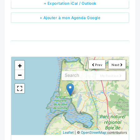
+ Exportation iCal / Outlook
+ Ajouter à mon Agenda Google
<!--
-->
+
Prev
Next
−
My Position
Leaflet
| ©
OpenStreetMap
contributors