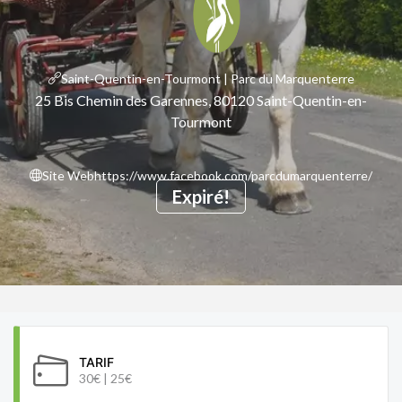
Saint-Quentin-en-Tourmont | Parc du Marquenterre
25 Bis Chemin des Garennes, 80120 Saint-Quentin-en-
Tourmont
Site Web
https://www.facebook.com/parcdumarquenterre/
Expiré!
TARIF
30€ | 25€