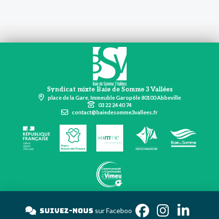
Syndicat mixte Baie de Somme 3 Vallées
place de la Gare, Immeuble Garopôle 80100 Abbeville
03 22 24 40 74
contact@baiedesomme3vallees.fr
Suivez-nous
sur Faceb