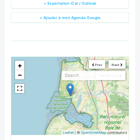
+ Exportation iCal / Outlook
+ Ajouter à mon Agenda Google
<!--
-->
+
Prev
Next
−
My Position
Leaflet
| ©
OpenStreetMap
contributors