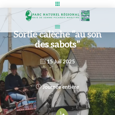
Sortie calèche “au son
des sabots”
15 Juil 2025
Journée entière