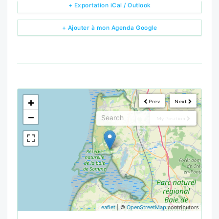
+ Exportation iCal / Outlook
+ Ajouter à mon Agenda Google
<!--
-->
+
Prev
Next
−
My Position
Leaflet
| ©
OpenStreetMap
contributors