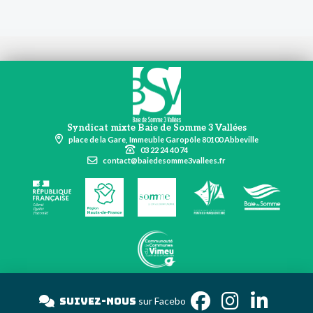
Syndicat mixte Baie de Somme 3 Vallées
place de la Gare, Immeuble Garopôle 80100 Abbeville
03 22 24 40 74
contact@baiedesomme3vallees.fr
Suivez-nous
sur Fac