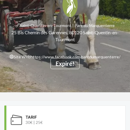
Saint-Quentin-en-Tourmont | Parc du Marquenterre
25 Bis Chemin des Garennes, 80120 Saint-Quentin-en-
Tourmont
Site Web
https://www.facebook.com/parcdumarquenterre/
Expiré!
TARIF
30€ | 25€