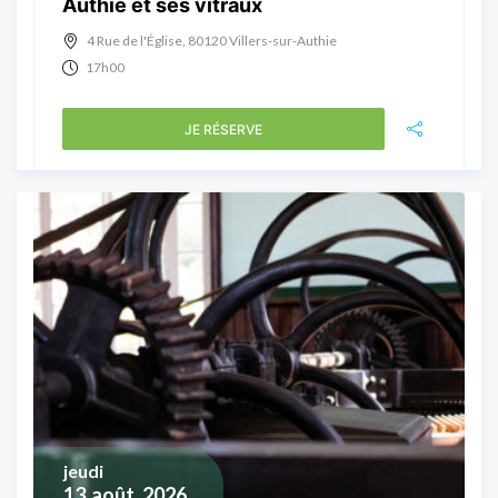
Authie et ses vitraux
4 Rue de l'Église, 80120 Villers-sur-Authie
17h00
JE RÉSERVE
jeudi
13
août, 2026