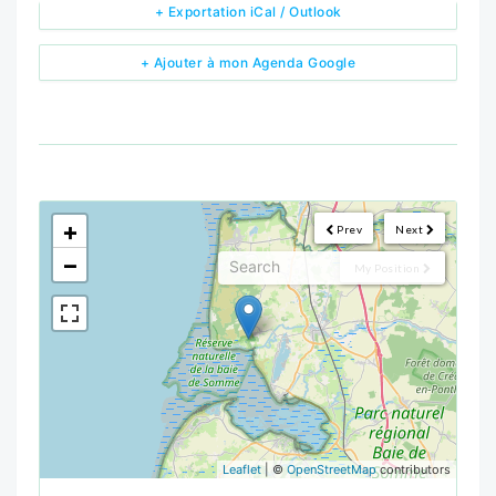
+ Exportation iCal / Outlook
+ Ajouter à mon Agenda Google
<!--
-->
+
Prev
Next
−
My Position
Leaflet
| ©
OpenStreetMap
contributors