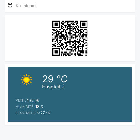
Site internet
29
°C
Ensoleillé
VENT:
4
Km/h
HUMIDITÉ:
18
%
RESSEMBLE À:
27
°C