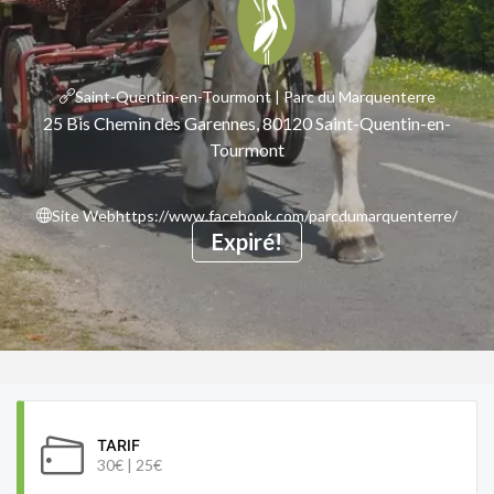
Saint-Quentin-en-Tourmont | Parc du Marquenterre
25 Bis Chemin des Garennes, 80120 Saint-Quentin-en-
Tourmont
Site Web
https://www.facebook.com/parcdumarquenterre/
Expiré!
TARIF
30€ | 25€