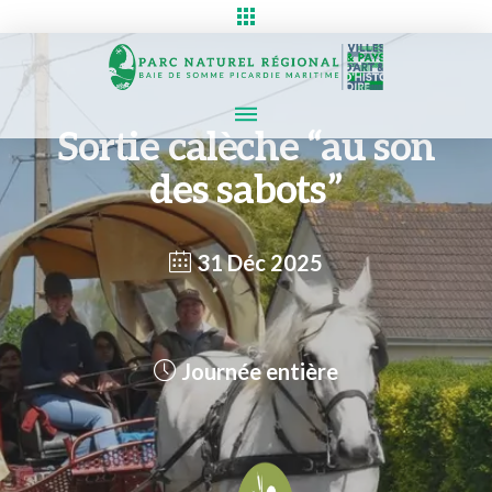
Sortie calèche “au son
des sabots”
31 Déc 2025
Journée entière