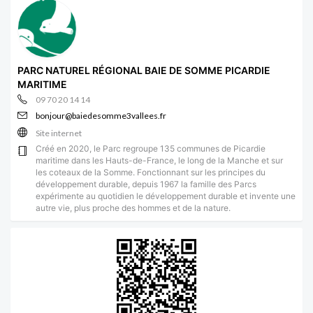
PARC NATUREL RÉGIONAL BAIE DE SOMME PICARDIE
MARITIME
09 70 20 14 14
bonjour@baiedesomme3vallees.fr
Site internet
Créé en 2020, le Parc regroupe 135 communes de Picardie
maritime dans les Hauts-de-France, le long de la Manche et sur
les coteaux de la Somme. Fonctionnant sur les principes du
développement durable, depuis 1967 la famille des Parcs
expérimente au quotidien le développement durable et invente une
autre vie, plus proche des hommes et de la nature.