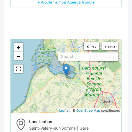
+ Ajouter à mon Agenda Google
<!--
-->
+
Prev
Next
−
My Position
Leaflet
| ©
OpenStreetMap
contributors
Localisation
Saint-Valery-sur-Somme | Gare