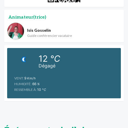
Animateur(trice)
Isis Gosselin
Guide conférencier vacataire
12
°C
Dégagé
VENT:
9
Km/h
HUMIDITÉ:
66
%
RESSEMBLE À:
10
°C