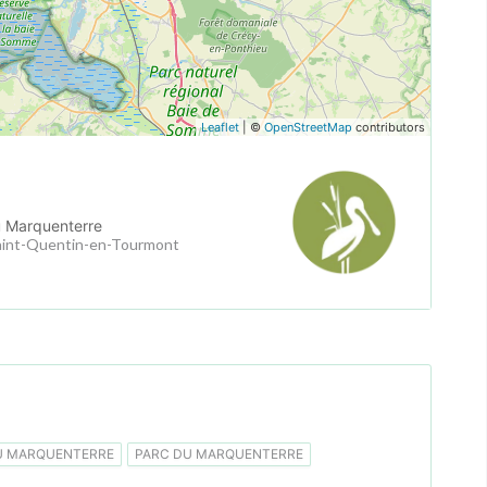
Leaflet
| ©
OpenStreetMap
contributors
u Marquenterre
aint-Quentin-en-Tourmont
U MARQUENTERRE
PARC DU MARQUENTERRE