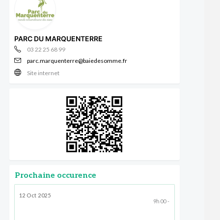
PARC DU MARQUENTERRE
03 22 25 68 99
parc.marquenterre@baiedesomme.fr
Site internet
Prochaine occurence
12 Oct 2025
9h00 -