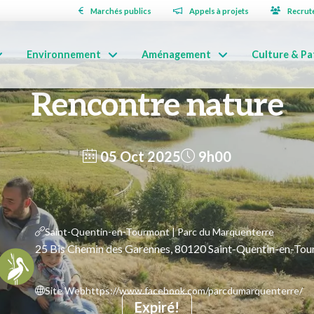
Marchés publics
Appels à projets
Recrut
Environnement
Aménagement
Culture & Pa
Rencontre nature
05 Oct 2025
9h00
Saint-Quentin-en-Tourmont | Parc du Marquenterre
25 Bis Chemin des Garennes, 80120 Saint-Quentin-en-To
Site Web
https://www.facebook.com/parcdumarquenterre/
Expiré!