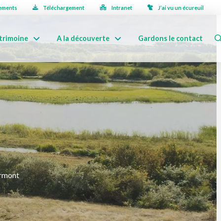
ements
Téléchargement
Intranet
J’ai vu un écureuil
trimoine
A la découverte
Gardons le contact
urmont