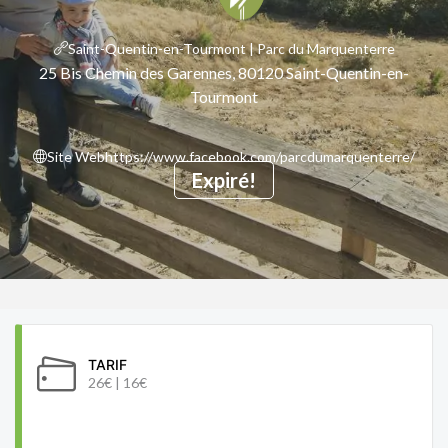
Saint-Quentin-en-Tourmont | Parc du Marquenterre
25 Bis Chemin des Garennes, 80120 Saint-Quentin-en-
Tourmont
Site Web
https://www.facebook.com/parcdumarquenterre/
Expiré!
TARIF
26€ | 16€