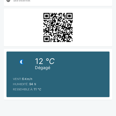
Site internet
12
°C
Dégagé
VENT:
6
Km/h
HUMIDITÉ:
94
%
RESSEMBLE À:
11
°C