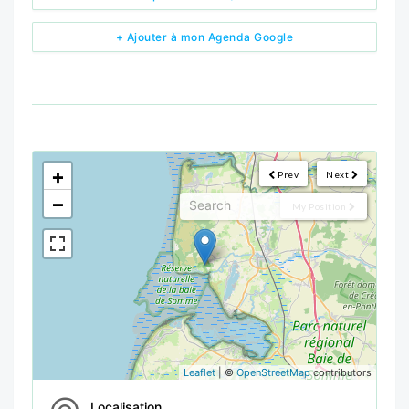
+ Ajouter à mon Agenda Google
<!--
-->
+
Prev
Next
−
My Position
Leaflet
| ©
OpenStreetMap
contributors
Localisation