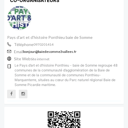
CO-ORGANISATEURS
Pays d'art et d'histoire Ponthieu baie de Somme
Téléphone
0970201414
Email
bonjour@baiedesomme3vallees.fr
Site Web
Site internet
Le Pays d’art et d’histoire Ponthieu - baie de Somme regroupe 48
communes de la communauté d’agglomération de la Baie de
Somme et de la communauté de communes Ponthieu-
Marquenterre, situées au cœur du Parc naturel régional Baie de
Somme Picardie maritime.