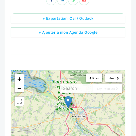
+ Exportation iCal / Outlook
+ Ajouter à mon Agenda Google
<!--
-->
+
Prev
Next
−
My Position