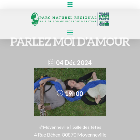
PARLEZ MOI D’AMOUR
04 Déc 2024
19h00
Moyenneville | Salle des fêtes
4 Rue Béhen, 80870 Moyenneville