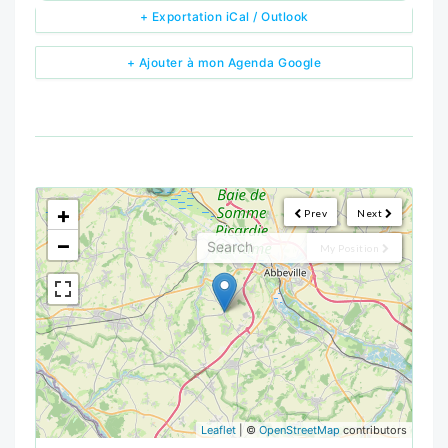
+ Exportation iCal / Outlook
+ Ajouter à mon Agenda Google
<!--
-->
+
Prev
Next
−
My Position
Leaflet
| ©
OpenStreetMap
contributors