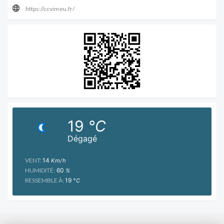
https://ccvimeu.fr/
19
°C
Dégagé
VENT:
14
Km/h
HUMIDITÉ:
60
%
RESSEMBLE À:
19
°C