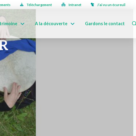
ements
Téléchargement
Intranet
J’ai vu un écureuil
trimoine
A la découverte
Gardons le contact
R