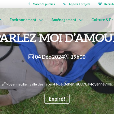
Marchés publics
Appels à projets
Recrut
Environnement
Aménagement
Culture & Pa
PARLEZ MOI D’AMOU
04 Déc 2024
19h00
4 Rue Béhen, 80870 Moyenneville
Moyenneville | Salle des fêtes
Expiré!