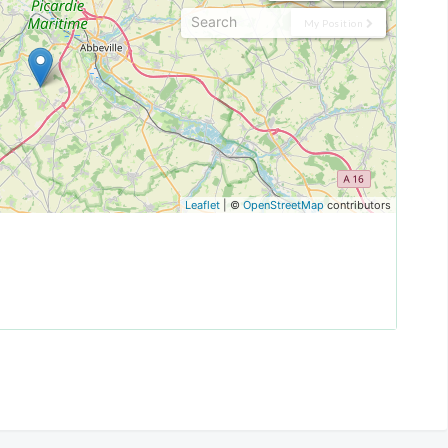
My Position
Leaflet
| ©
OpenStreetMap
contributors