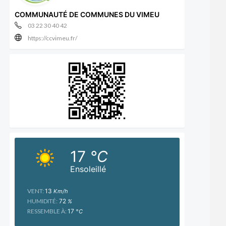
COMMUNAUTÉ DE COMMUNES DU VIMEU
03 22 30 40 42
https://ccvimeu.fr/
17
°C
Ensoleillé
VENT:
13
Km/h
HUMIDITÉ:
72
%
RESSEMBLE À:
17
°C