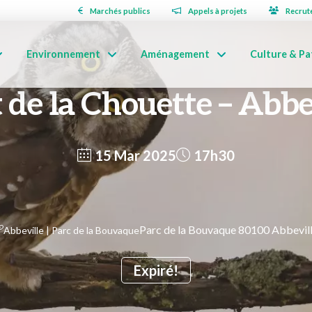
Marchés publics
Appels à projets
Recrut
Environnement
Aménagement
Culture & Pa
 de la Chouette – Abbe
15 Mar 2025
17h30
Parc de la Bouvaque 80100 Abbevil
Abbeville | Parc de la Bouvaque
Expiré!