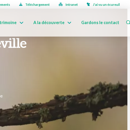
ements
Téléchargement
Intranet
J’ai vu un écureuil
trimoine
A la découverte
Gardons le contact
ville
le