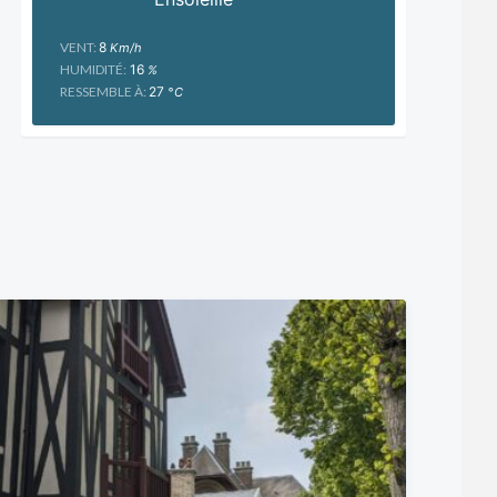
VENT:
8
Km/h
HUMIDITÉ:
16
%
RESSEMBLE À:
27
°C