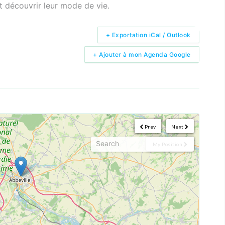
t découvrir leur mode de vie.
+ Exportation iCal / Outlook
+ Ajouter à mon Agenda Google
Prev
Next
My Position