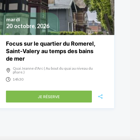
mardi
20
octobre, 2026
Focus sur le quartier du Romerel,
Saint-Valery au temps des bains
de mer
Quai Jeanne d'Arc ( Au bout du quai au niveau du
phare.)
14h30
JE RÉSERVE