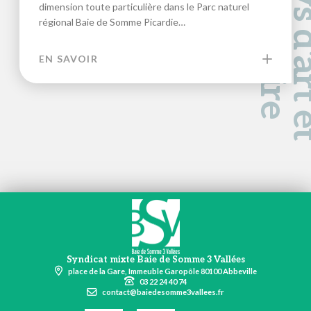
a
d
e
dimension toute particulière dans le Parc naturel
régional Baie de Somme Picardie…
EN SAVOIR
Syndicat mixte Baie de Somme 3 Vallées
place de la Gare, Immeuble Garopôle 80100 Abbeville
03 22 24 40 74
contact@baiedesomme3vallees.fr