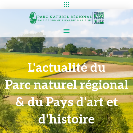
L'actualité du
Parc naturel régional
& du Pays d'art et
d'histoire